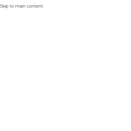
Skip to main content
MENU
NUESTRA TIENDA
Ven a comprar a nuestra tienda
Fanelli
Carr. de Madrid a Burgos,
A1, Local 48, 28108,
Alcobendas, Madrid
Llévame