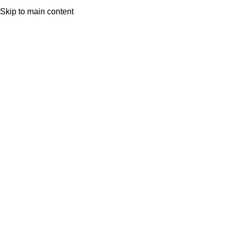
Skip to main content
SOBRE NOSOTROS
DÓNDE ESTAMOS
Click to enlarge