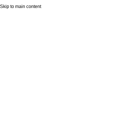
nicio
Ver Colección
Skip to main content
Click to enlarge
Productos relacionados