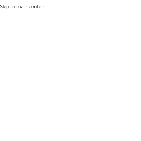
Skip to main content
NICIO
VER COLECCIÓN
Potenti