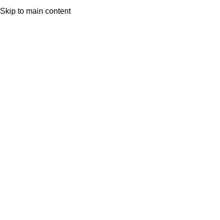
nicio
Ver Colección
Skip to main content
Click to enlarge
Productos relacionados