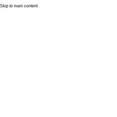
INICIO
VER COLECCIÓN
Skip to main content
SOBRE NOSOTROS
DÓNDE ESTAMOS
Menu
Click to enlarge
Inicio
Partes de arriba
Chaquetas y Chalecos
Back to products
Chaqueta de punto con flecos