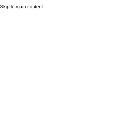
nicio
Ver Colección
Skip to main content
Click to enlarge
Productos relacionados