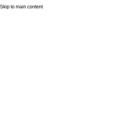
INICIO
VER COLECCIÓN
Skip to main content
SOBRE NOSOTROS
DÓNDE ESTAMOS
Menu
Click to enlarge
Inicio
Partes de arriba
Jerseys y Sudaderas
Back to products
Jersey Azul Marino
Jersey en cuello semi cisne disponible en 10 colores
14,95€